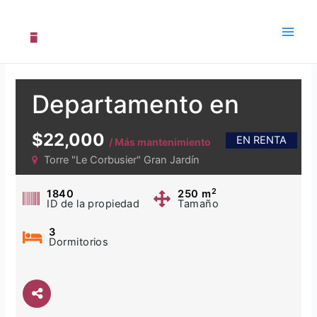
Saltar
al
contenido
Main
Men
Departamento en
Renta en Gran Jardín
$22,000
EN RENTA
/ Más mantenimiento
Torre "Le Corbusier" Gran Jardín
2
1840
250
m
ID de la propiedad
Tamaño
3
Dormitorios