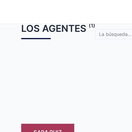
Saltar
al
contenido
(1)
LOS AGENTES