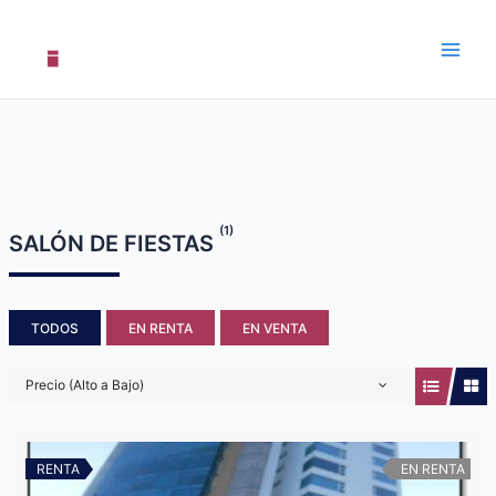
Saltar
al
contenido
Main
Men
(1)
SALÓN DE FIESTAS
TODOS
EN RENTA
EN VENTA
Precio (Alto a Bajo)
RENTA
EN RENTA