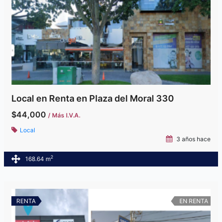
Local en Renta en Plaza del Moral 330
$44,000
/ Más I.V.A.
Local
3 años hace
2
168.64 m
RENTA
EN RENTA