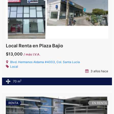
Local Renta en Plaza Bajio
$13,000
/ más I.V.A.
Blvd. Hermanos Aldama #4003, Col. Santa Lucia
Local
3 años hace
2
70 m
RENTA
EN RENTA