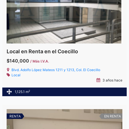
Local en Renta en el Coecillo
$140,000
/ Más I.V.A.
Blvd. Adolfo López Mateos 1211 y 1213, Col. El Coecillo
Local
3 años hace
2
1,125.1 m
RENTA
EN RENTA