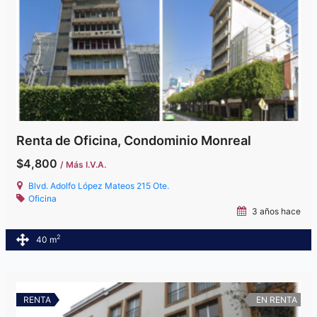
Renta de Oficina, Condominio Monreal
$4,800
/ Más I.V.A.
Blvd. Adolfo López Mateos 215 Ote.
Oficina
3 años hace
2
40 m
RENTA
EN RENTA