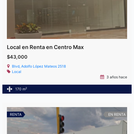
Local en Renta en Centro Max
$43,000
Blvd, Adolfo López Mateos 2518
Local
3 años hace
2
170 m
RENTA
EN RENTA