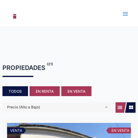
Saltar
al
contenido
Main
Men
(21)
PROPIEDADES
TODOS
EN RENTA
EN VENTA
Precio (Alto a Bajo)
VENTA
EN VENTA