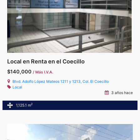
Local en Renta en el Coecillo
$140,000
/ Más I.V.A.
Blvd. Adolfo López Mateos 1211 y 1213, Col. El Coecillo
Local
3 años hace
2
1,125.1 m