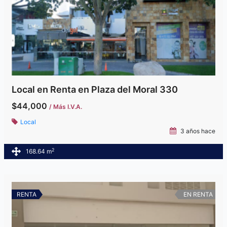
Local en Renta en Plaza del Moral 330
$44,000
/ Más I.V.A.
Local
3 años hace
2
168.64 m
RENTA
EN RENTA