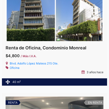
Renta de Oficina, Condominio Monreal
$4,800
/ Más I.V.A.
Blvd. Adolfo López Mateos 215 Ote.
Oficina
3 años hace
2
40 m
RENTA
EN RENTA