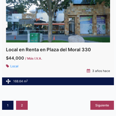
Local en Renta en Plaza del Moral 330
$44,000
/ Más I.V.A.
Local
3 años hace
2
168.64 m
1
2
Siguiente