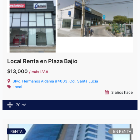
Local Renta en Plaza Bajio
$13,000
/ más I.V.A.
Blvd. Hermanos Aldama #4003, Col. Santa Lucia
Local
3 años hace
2
70 m
RENTA
EN RENTA